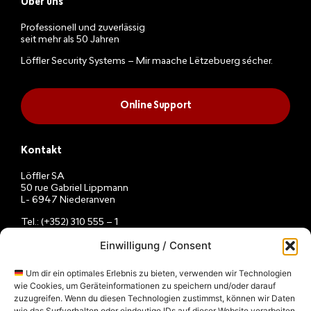
Über uns
Professionell und zuverlässig
seit mehr als 50 Jahren
Löffler Security Systems – Mir maache Lëtzebuerg sécher.
Online Support
Kontakt
Löffler SA
50 rue Gabriel Lippmann
L- 6947 Niederanven
Tel.: (+352) 310 555 – 1
E-Mail:
info@loeffler.lu
Einwilligung / Consent
Montag – Freitag
08h – 12h / 13h – 16h
Um dir ein optimales Erlebnis zu bieten, verwenden wir Technologien
wie Cookies, um Geräteinformationen zu speichern und/oder darauf
zuzugreifen. Wenn du diesen Technologien zustimmst, können wir Daten
wie das Surfverhalten oder eindeutige IDs auf dieser Website verarbeiten.