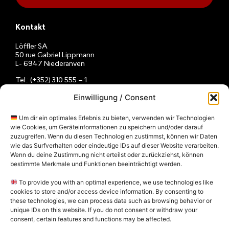
Kontakt
Löffler SA
50 rue Gabriel Lippmann
L- 6947 Niederanven
Tel.: (+352) 310 555 – 1
E-Mail:
info@loeffler.lu
Einwilligung / Consent
Montag – Freitag
08h – 12h / 13h – 16h
Um dir ein optimales Erlebnis zu bieten, verwenden wir Technologien
wie Cookies, um Geräteinformationen zu speichern und/oder darauf
zuzugreifen. Wenn du diesen Technologien zustimmst, können wir Daten
wie das Surfverhalten oder eindeutige IDs auf dieser Website verarbeiten.
Wenn du deine Zustimmung nicht erteilst oder zurückziehst, können
bestimmte Merkmale und Funktionen beeinträchtigt werden.
To provide you with an optimal experience, we use technologies like
cookies to store and/or access device information. By consenting to
these technologies, we can process data such as browsing behavior or
unique IDs on this website. If you do not consent or withdraw your
consent, certain features and functions may be affected.