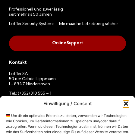
Professionell und zuverlässig
seit mehr als 50 Jahren
Löffler Security Systems – Mir maache Lëtzebuerg sécher.
Online Support
Kontakt
Löffler SA
50 rue Gabriel Lippmann
L- 6947 Niederanven
Tel.: (+352) 310 555 – 1
E-Mail:
info@loeffler.lu
Einwilligung / Consent
Montag – Freitag
08h – 12h / 13h – 16h
Um dir ein optimales Erlebnis zu bieten, verwenden wir Technologien
wie Cookies, um Geräteinformationen zu speichern und/oder darauf
zuzugreifen. Wenn du diesen Technologien zustimmst, können wir Daten
wie das Surfverhalten oder eindeutige IDs auf dieser Website verarbeiten.