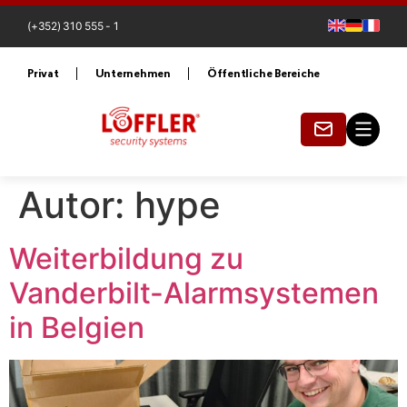
(+352) 310 555 - 1
Privat
Unternehmen
Öffentliche Bereiche
Autor:
hype
Weiterbildung zu
Vanderbilt-Alarmsystemen
in Belgien