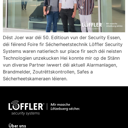
Dëst Joer war déi 50. Editioun vun der Security Essen,
déi féirend Foire fir Sécherheetstechnik Löffler Security
Systems waren natierlech sur place fir sech déi neisten
Technologien unzekucken Hei konnte mir op de Stänn
vun diverse Partner iwwert déi aktuell Alarmanlagen,
Brandmelder, Zoutrëttskontrollen, Safes a
Sécherheetskameraen léieren.
Über uns