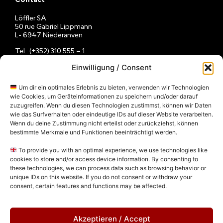
Contact
Löffler SA
50 rue Gabriel Lippmann
L- 6947 Niederanven
Tel.: (+352) 310 555 – 1
E-Mail:
info@loeffler.lu
Einwilligung / Consent
Du lundi au vendredi
08h – 12h / 13h – 16h
Um dir ein optimales Erlebnis zu bieten, verwenden wir Technologien
wie Cookies, um Geräteinformationen zu speichern und/oder darauf
zuzugreifen. Wenn du diesen Technologien zustimmst, können wir Daten
wie das Surfverhalten oder eindeutige IDs auf dieser Website verarbeiten.
Wenn du deine Zustimmung nicht erteilst oder zurückziehst, können
bestimmte Merkmale und Funktionen beeinträchtigt werden.
To provide you with an optimal experience, we use technologies like
cookies to store and/or access device information. By consenting to
these technologies, we can process data such as browsing behavior or
unique IDs on this website. If you do not consent or withdraw your
consent, certain features and functions may be affected.
Akzeptieren / Accept