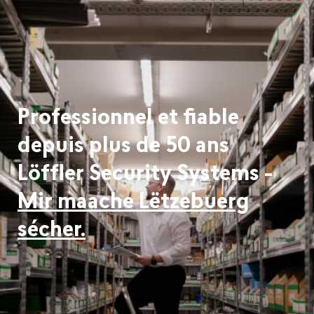
Professionnel et fiable
depuis plus de 50 ans
Löffler Security Systems -
Mir maache Lëtzebuerg
sécher.