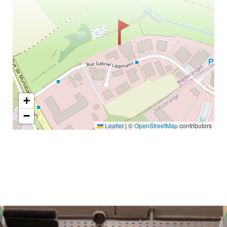
+
−
Leaflet
|
©
OpenStreetMap
contributors