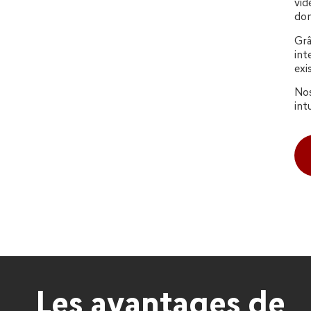
vid
dom
Grâ
int
exi
Nos
int
Les avantages de