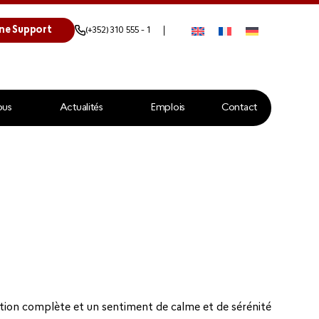
ne Support
(+352) 310 555 - 1
ous
Actualités
Emplois
Contact
ction complète et un sentiment de calme et de sérénité