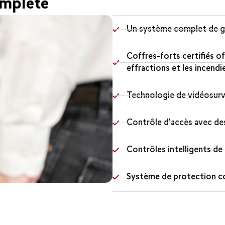
omplète
Un système complet de g
Coffres-forts certifiés of
effractions et les incendi
Technologie de vidéosurv
Contrôle d'accès avec des
Contrôles intelligents de 
Système de protection con