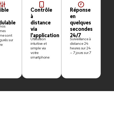
ible
Contrôle
Réponse
à
en
ulable
distance
quelques
 nos
via
secondes
èmes
l'application
24/7
rme sont
Utilisation
Surveillance à
gurés sur
intuitive et
distance 24
re
simple via
heures sur 24
votre
– 7 jours sur 7
smartphone