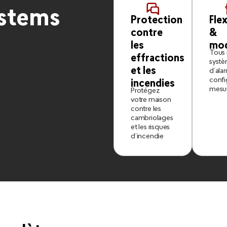
ystems
Protection
Flex
contre
&
les
mod
Tous
effractions
syst
et les
d’ala
confi
incendies
mesu
Protégez
votre maison
contre les
cambriolages
et les risques
d’incendie